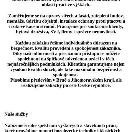
oblasti prací ve výškách.
Zaměřujeme se na opravy střech a fasád, zateplení budov,
montáže, údržbu objektů, instalace ochrany proti ptactvu a
rizikové kácení stromů. Pracujeme pro soukromé klienty,
bytová družstva, SVJ, firmy i správce nemovitostí.
Každou zakázku řešíme individuálně s důrazem na
bezpečnost, kvalitu provedení a spokojenost zák
azníka.
Díky naší odbornosti a preciznímu přístupu se můžete
spolehnout na špičkově odvedenou práci i v těch
nejnáročnějších podmínkách. Klientům garantujeme nejen
vysokou kvalitu služeb, ale také maximální bezpečnost a
spokojenost.
Působíme především v Brně a Jihomoravském kraji, ale
realizujeme zakázky po celé České republice.
Naše služby
Nabízíme široké spektrum
výškových a stavebních prací
,
které provádíme pomocí
horolezecké techniky
i klasických