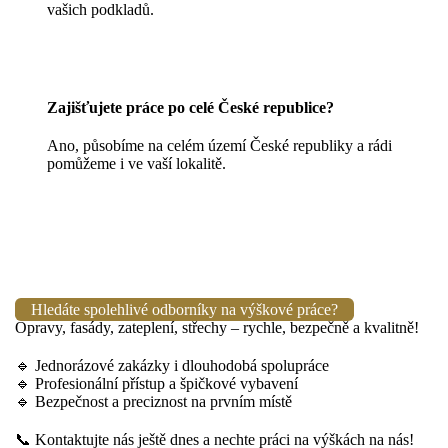
vašich podkladů.
Zajišťujete práce po celé České republice?
Ano, působíme na celém území České republiky a rádi
pomůžeme i ve vaší lokalitě.
Hledáte spolehlivé odborníky na výškové práce?
Opravy, fasády, zateplení, střechy – rychle, bezpečně a kvalitně!
🔹 Jednorázové zakázky i dlouhodobá spolupráce
🔹 Profesionální přístup a špičkové vybavení
🔹 Bezpečnost a preciznost na prvním místě
📞 Kontaktujte nás ještě dnes a nechte práci na výškách na nás!